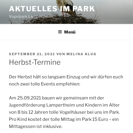
Zum
AKTUELLES IM PARK
Inhalt
Vogelpark Lampertheim
springen
Menü
VERÖFFENTLICHT
SEPTEMBER 21, 2021
VON
MELINA KLUG
AM
Herbst-Termine
Der Herbst hält so langsam Einzug und wir dürfen euch
noch zwei tolle Events empfehlen:
Am 25.09.2021 bauen wir gemeinsam mit der
Jugendförderung Lampertheim und Kindern im Alter
von 8 bis 12 Jahren tolle Vogelhäuser bei uns im Park.
Pro Kind kostet der tolle Mittag im Park 15 Euro – ein
Mittagessen ist inklusive.