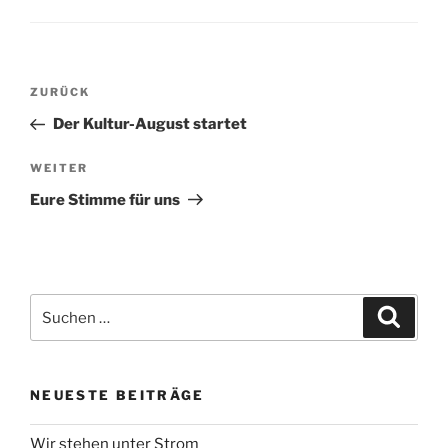
Beitragsnavigation
Vorheriger
ZURÜCK
Beitrag
Der Kultur-August startet
Nächster
WEITER
Beitrag
Eure Stimme für uns
Suche
Suche
nach:
NEUESTE BEITRÄGE
Wir stehen unter Strom