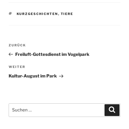
SCHLAGWÖRTER
KURZGESCHICHTEN
,
TIERE
Beitragsnavigation
Vorheriger
ZURÜCK
Beitrag
Freiluft-Gottesdienst im Vogelpark
Nächster
WEITER
Beitrag
Kultur-August im Park
Suche
Suche
nach: