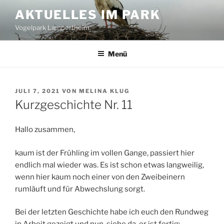
Zum
AKTUELLES IM PARK
Inhalt
Vogelpark Lampertheim
springen
Menü
VERÖFFENTLICHT
JULI 7, 2021
VON
MELINA KLUG
AM
Kurzgeschichte Nr. 11
Hallo zusammen,
kaum ist der Frühling im vollen Gange, passiert hier
endlich mal wieder was. Es ist schon etwas langweilig,
wenn hier kaum noch einer von den Zweibeinern
rumläuft und für Abwechslung sorgt.
Bei der letzten Geschichte habe ich euch den Rundweg