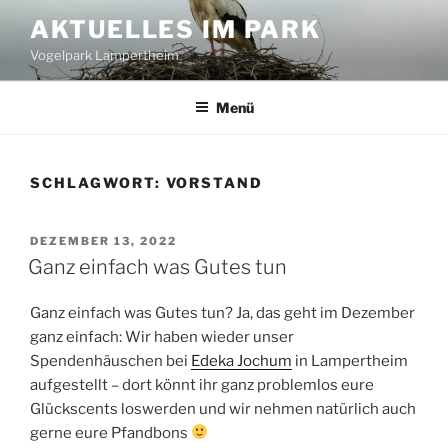
Zum
AKTUELLES IM PARK
Inhalt
Vogelpark Lampertheim
springen
Menü
SCHLAGWORT:
VORSTAND
VERÖFFENTLICHT
DEZEMBER 13, 2022
AM
Ganz einfach was Gutes tun
Ganz einfach was Gutes tun? Ja, das geht im Dezember
ganz einfach: Wir haben wieder unser
Spendenhäuschen bei
Edeka Jochum
in Lampertheim
aufgestellt – dort könnt ihr ganz problemlos eure
Glückscents loswerden und wir nehmen natürlich auch
gerne eure Pfandbons